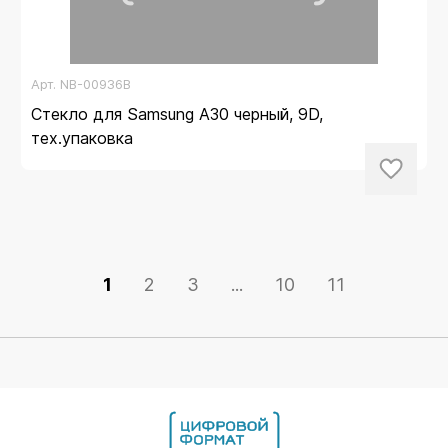
Арт.
NB-00936B
Стекло для Samsung A30 черный, 9D,
тех.упаковка
1
2
3
...
10
11