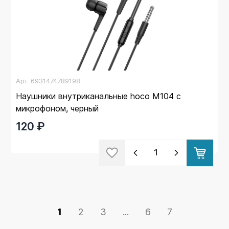
Арт.
6931474789198
Наушники внутриканальные hoco M104 с
микрофоном, черный
120 ₽
1
2
3
...
6
7