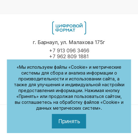
г. Барнаул, ул. Малахова 175г
+7 913 096 3466
+7 962 809 1881
«Мы используем файлы «Cookie» и метрические
Пн-Пт
9.00 - 17.00
системы для сбора и анализа информации о
производительности и использовании сайта, а
(обед с 14:00-14:30)
также для улучшения и индивидуальной настройки
предоставления информации. Нажимая кнопку
СБ-Вс
Выходные
«Принять» или продолжая пользоваться сайтом,
вы соглашаетесь на обработку файлов «Cookie» и
данных метрических систем».
Политика обработки персональных данных
© 2026. Цифровой формат. Все права защищены
Принять
Разработка сайта –
ZAHAROV