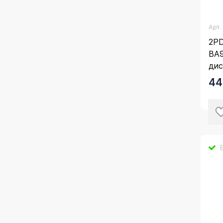
Арт
2P
BA9
дис
по 
44
чер