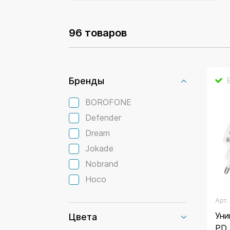
96 товаров
Бренды
BOROFONE
Defender
Dream
Jokade
Nobrand
hoco
Арт
Уни
Цвета
PD 