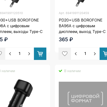
.
6941991120510
Арт.
6941991120459
D30+USB BOROFONE
PD20+USB BOROFONE
8A с цифровым
BA96A с цифровым
плеем, выходы Type-C
дисплеем, выход Type-C
30W и USB 18W, QC3.0,
20W и USB 18W, QC3.0,
5 ₽
365 ₽
ный
черный
В наличии
В наличии