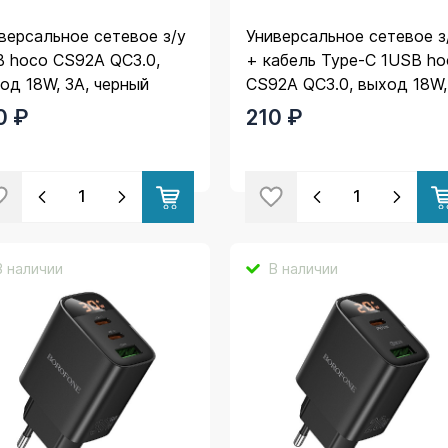
версальное сетевое з/у
Универсальное сетевое з
 hoco CS92A QC3.0,
+ кабель Type-C 1USB ho
од 18W, 3A, черный
CS92A QC3.0, выход 18W,
черный
0 ₽
210 ₽
В наличии
В наличии