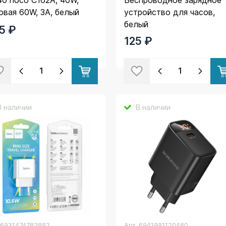
овая 60W, 3A, белый
устройство для часов,
белый
5 ₽
125 ₽
В наличии
В наличии
.
6931474783882
Арт.
6941991120480