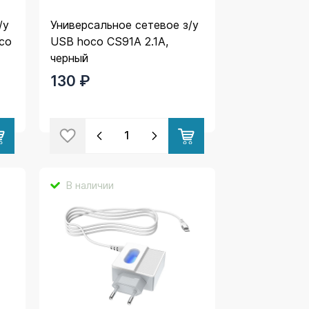
/у
Универсальное сетевое з/у
co
USB hoco CS91A 2.1A,
черный
130 ₽
В наличии