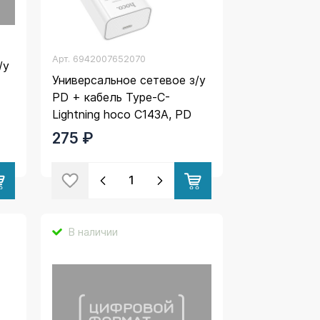
Арт.
6942007652070
/у
Универсальное сетевое з/у
PD + кабель Type-C-
Lightning hoco C143A, PD
20W, 3А, белый
275 ₽
В наличии