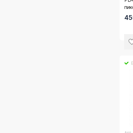
пик
45
Арт