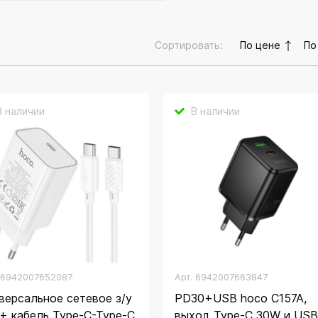
Сортировать:
По цене
По
В наличии
В наличии
.
6942007652087
Арт.
6942007663847
версальное сетевое з/у
PD30+USB hoco C157A,
+ кабель Type-C-Type-C
выход Type-C 30W и US