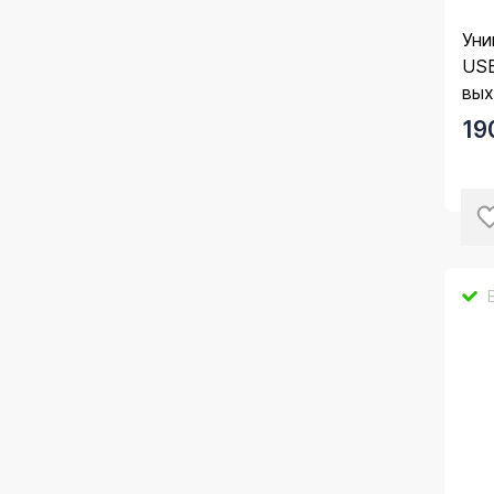
Уни
USB
вых
19