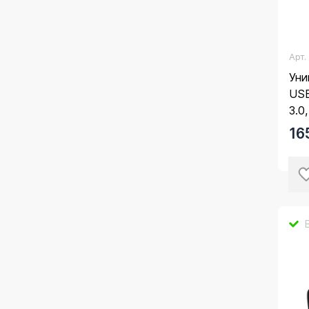
Арт
Уни
US
3.0
16