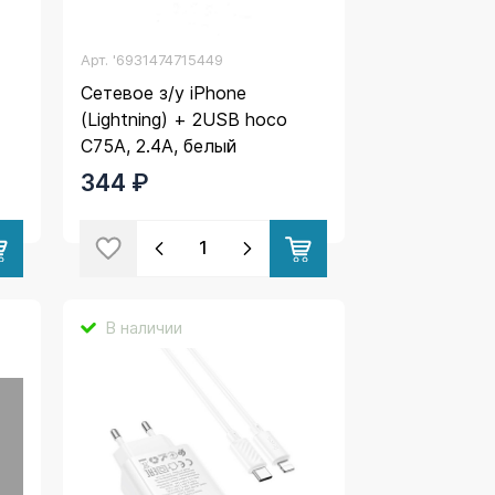
Арт.
'6931474715449
Сетевое з/у iPhone
(Lightning) + 2USB hoco
C75A, 2.4A, белый
344 ₽
В наличии