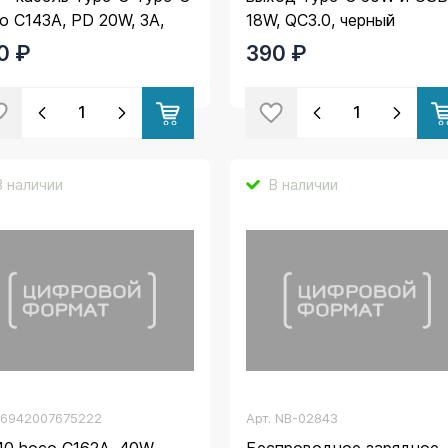
o C143A, PD 20W, 3А,
18W, QC3.0, черный
лый
0 ₽
390 ₽
В наличии
В наличии
.
6942007675222
Арт.
NB-02843
0 hoco C162A, 40W,
Беспроводное зарядное