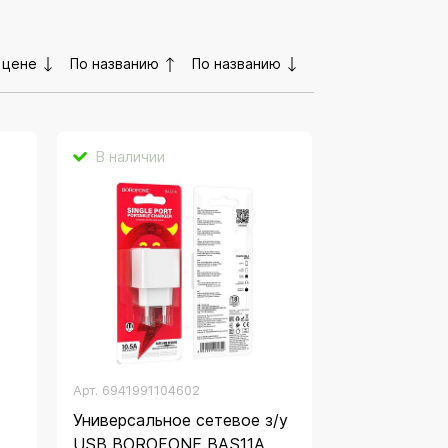
 цене
По названию
По названию
В наличии
Арт.
6941991104602
Универсальное сетевое з/у
B
USB BOROFONE BAS11A