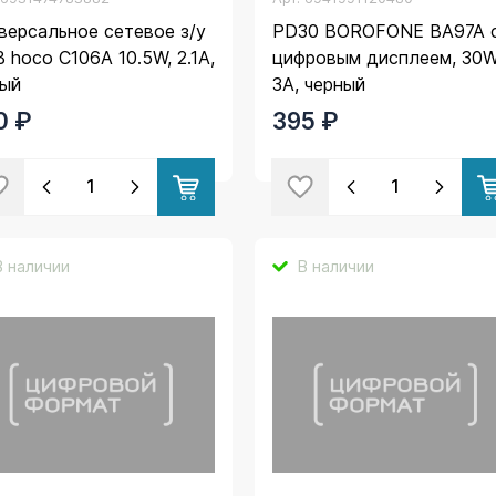
версальное сетевое з/у
PD30 BOROFONE BA97A 
 hoco C106A 10.5W, 2.1A,
цифровым дисплеем, 30W
лый
3A, черный
0 ₽
395 ₽
В наличии
В наличии