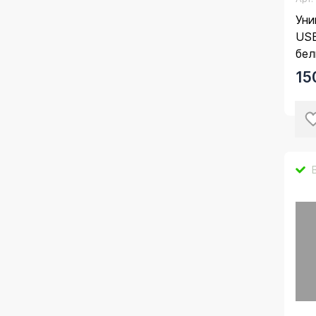
Уни
USB
бе
15