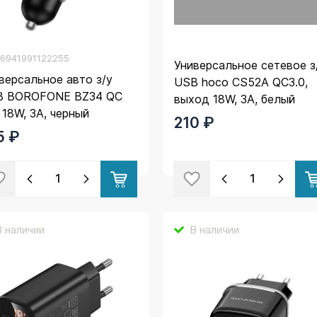
.
6941991122255
Универсальное сетевое з
версальное авто з/у
USB hoco CS52A QC3.0,
B BOROFONE BZ34 QC
выход 18W, 3A, белый
, 18W, 3A, черный
210 ₽
5 ₽
В наличии
В наличии