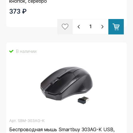
кнопок, серебро
373 ₽
В наличии
Арт.
SBM-303AG-K
Беспроводная мышь Smartbuy 303AG-K USB,