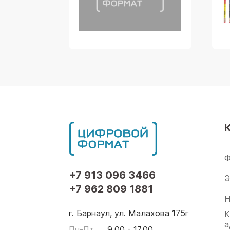
Ф
+7 913 096 3466
Э
+7 962 809 1881
Н
г. Барнаул, ул. Малахова 175г
К
а
Пн-Пт
9.00 - 17.00