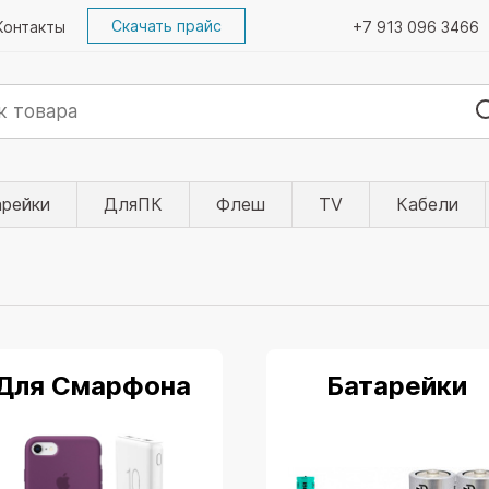
Скачать прайс
Контакты
+7 913 096 3466
арейки
ДляПК
Флеш
TV
Кабели
Для Смарфона
Батарейки