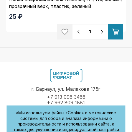
прозрачный верх, пластик, зеленый
25 ₽
г. Барнаул, ул. Малахова 175г
+7 913 096 3466
+7 962 809 1881
«Мы используем файлы «Cookie» и метрические
Пн-Пт
9.00 - 17.00
системы для сбора и анализа информации о
производительности и использовании сайта, а
(обед с 14:00-14:30)
также для улучшения и индивидуальной настройки