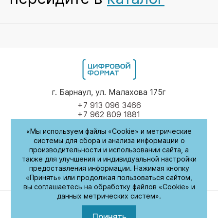
г. Барнаул, ул. Малахова 175г
+7 913 096 3466
+7 962 809 1881
«Мы используем файлы «Cookie» и метрические
Пн-Пт
9.00 - 17.00
системы для сбора и анализа информации о
производительности и использовании сайта, а
(обед с 14:00-14:30)
также для улучшения и индивидуальной настройки
предоставления информации. Нажимая кнопку
СБ-Вс
Выходные
«Принять» или продолжая пользоваться сайтом,
вы соглашаетесь на обработку файлов «Cookie» и
данных метрических систем».
Политика обработки персональных данных
© 2026. Цифровой формат. Все права защищены
Принять