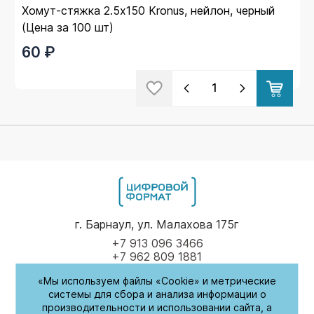
Хомут-стяжка 2.5х150 Kronus, нейлон, черный
(Цена за 100 шт)
60 ₽
г. Барнаул, ул. Малахова 175г
+7 913 096 3466
+7 962 809 1881
«Мы используем файлы «Cookie» и метрические
Пн-Пт
9.00 - 17.00
системы для сбора и анализа информации о
производительности и использовании сайта, а