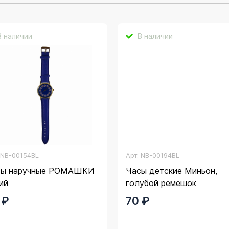
В наличии
В наличии
.
NB-00154BL
Арт.
NB-00194BL
сы наручные РОМАШКИ
Часы детские Миньон,
ий
голубой ремешок
 ₽
70 ₽