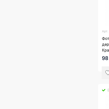
Арт
Фот
дер
Кра
98