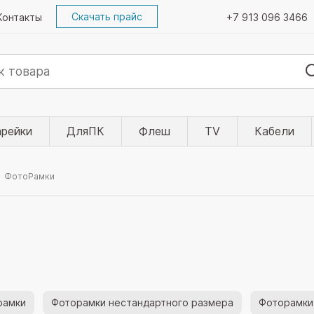
Скачать прайс
Контакты
+7 913 096 3466
арейки
ДляПК
Флеш
TV
Кабели
ФотоРамки
рамки
Фоторамки нестандартного размера
Фоторамки