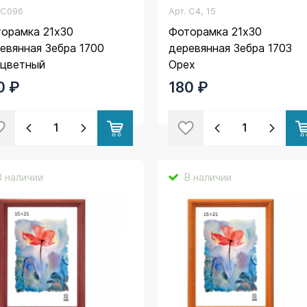
.
C096
Арт.
C4, 15
орамка 21х30
Фоторамка 21х30
евянная Зебра 1700
деревянная Зебра 1703
цветный
Орех
0 ₽
180 ₽
В наличии
В наличии