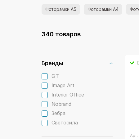
Фоторамки А5
Фоторамки А4
Фот
340 товаров
Бренды
GT
Image Art
Interior Office
Nobrand
Зебра
Светосила
Арт