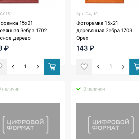
.
C0151
Арт.
C4, 10
орамка 15х21
Фоторамка 15х21
евянная Зебра 1702
деревянная Зебра 1703
сное дерево
Орех
3 ₽
143 ₽
В наличии
В наличии