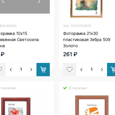
.
Б0030542
Арт.
COOOO3872
орамка 10х15
Фоторамка 21х30
евянная Светосила
пластиковая Зебра 509
сна
Золото
 ₽
261 ₽
В наличии
В наличии