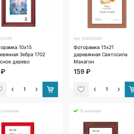
.
C0146
Арт.
Б0030583
орамка 10х15
Фоторамка 15х21
евянная Зебра 1702
деревянная Светосила
сное дерево
Махагон
 ₽
159 ₽
В наличии
В наличии