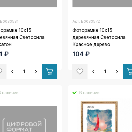
.
Б0030581
Арт.
Б0030572
орамка 10х15
Фоторамка 10х15
евянная Светосила
деревянная Светосила
хагон
Красное дерево
4 ₽
104 ₽
В наличии
В наличии