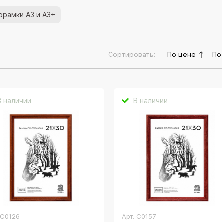
орамки А3 и А3+
Сортировать:
По цене
По
В наличии
В наличии
.
C0126
Арт.
C0157