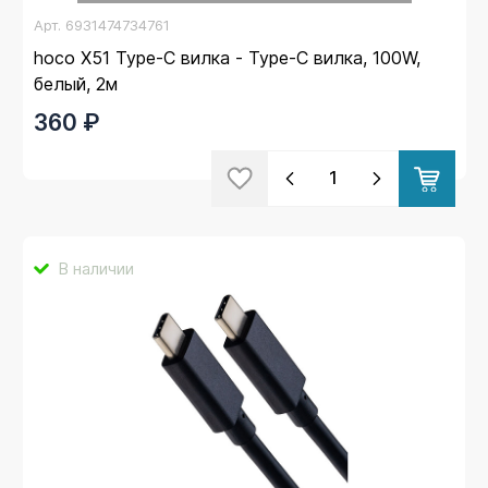
Арт.
6931474734761
hoco X51 Type-C вилка - Type-C вилка, 100W,
белый, 2м
360 ₽
В наличии