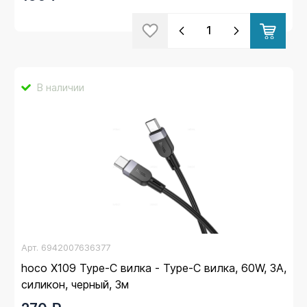
В наличии
Арт.
6942007636377
hoco X109 Type-C вилка - Type-C вилка, 60W, 3A,
силикон, черный, 3м