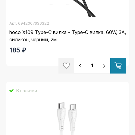
Арт.
6942007636322
hoco X109 Type-C вилка - Type-C вилка, 60W, 3A,
силикон, черный, 2м
185 ₽
В наличии