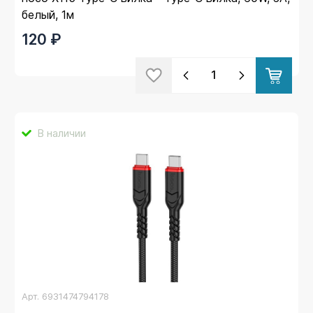
белый, 1м
120 ₽
В наличии
Арт.
6931474794178