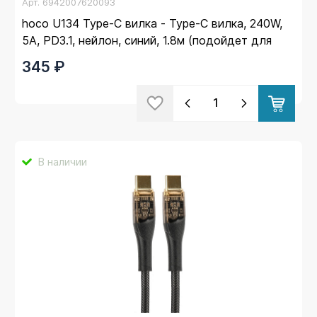
Арт.
6942007620093
hoco U134 Type-C вилка - Type-C вилка, 240W,
5A, PD3.1, нейлон, синий, 1.8м (подойдет для
ноутбуков)
345 ₽
В наличии