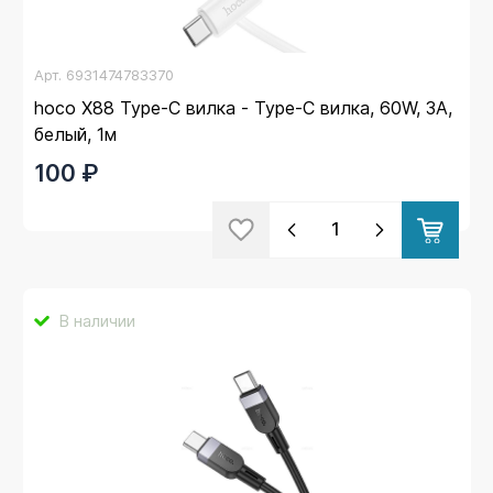
Арт.
6931474783370
hoco X88 Type-C вилка - Type-C вилка, 60W, 3A,
белый, 1м
100 ₽
В наличии