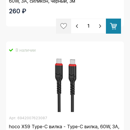
60W, 3A, силикон, черный, 3м
260 ₽
В наличии
Арт.
6942007623087
hoco X59 Type-C вилка - Type-C вилка, 60W, 3A,