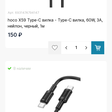
Арт.
6931474794147
hoco X59 Type-C вилка - Type-C вилка, 60W, 3A,
нейлон, черный, 1м
150 ₽
В наличии