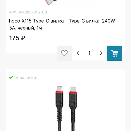
Арт.
6942007652018
hoco X115 Type-C вилка - Type-C вилка, 240W,
5A, черный, 1м
175 ₽
В наличии