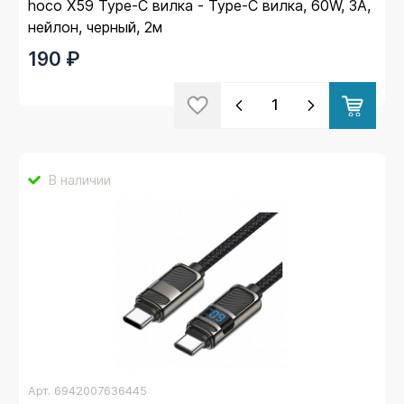
hoco X59 Type-C вилка - Type-C вилка, 60W, 3A,
нейлон, черный, 2м
190 ₽
В наличии
Арт.
6942007636445