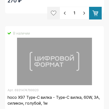
270 ₽
В наличии
Арт.
6931474799920
hoco X97 Type-C вилка - Type-C вилка, 60W, 3A,
силикон, голубой, 1м