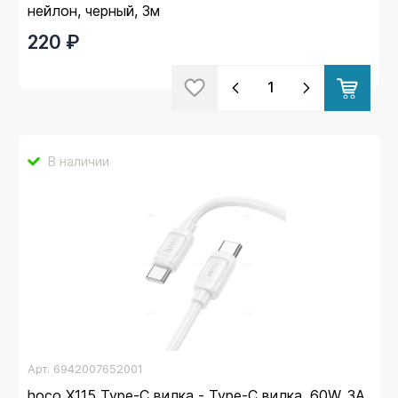
нейлон, черный, 3м
220 ₽
В наличии
Арт.
6942007652001
hoco X115 Type-C вилка - Type-C вилка, 60W, 3A,