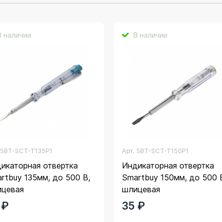
В наличии
В наличии
.
SBT-SCT-T135P1
Арт.
SBT-SCT-T150P1
икаторная отвертка
Индикаторная отвертка
rtbuy 135мм, до 500 В,
Smartbuy 150мм, до 500 
ицевая
шлицевая
 ₽
35 ₽