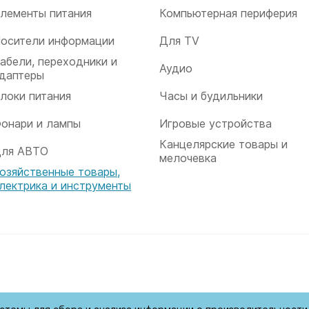
лементы питания
Компьютерная периферия
осители информации
Для TV
абели, переходники и
Аудио
даптеры
локи питания
Часы и будильники
онари и лампы
Игровые устройства
Канцелярские товары и
ля АВТО
мелочевка
озяйственные товары,
лектрика и инструменты
ищены