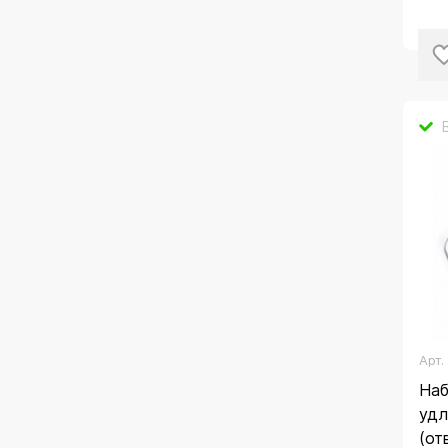
Арт
Наб
удл
(от