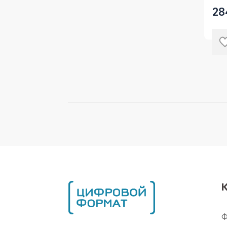
Sma
28
Ф