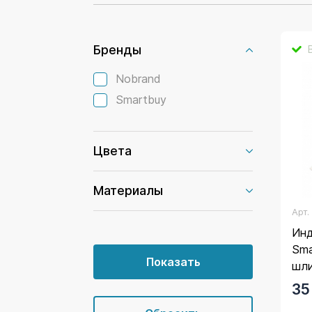
Бренды
Nobrand
Smartbuy
Цвета
Материалы
Арт
Инд
Sma
шл
35