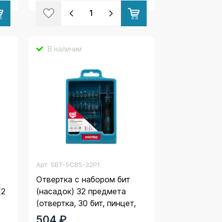
В наличии
Арт.
SBT-SCBS-32P1
Отвертка с набором бит
(2
(насадок) 32 предмета
(отвертка, 30 бит, пинцет,
CR-V), Smartbuy
504 ₽