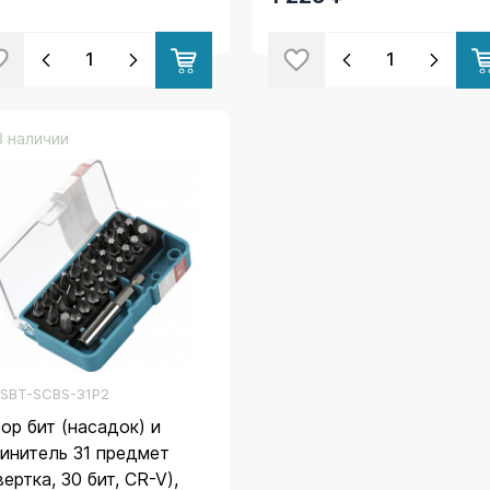
В наличии
.
SBT-SCBS-31P2
ор бит (насадок) и
инитель 31 предмет
вертка, 30 бит, CR-V),