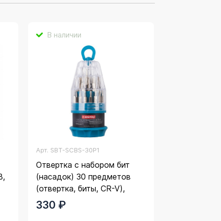
В наличии
Арт.
SBT-SCBS-30P1
Отвертка с набором бит
В,
(насадок) 30 предметов
(отвертка, биты, CR-V),
Smartbuy
330 ₽