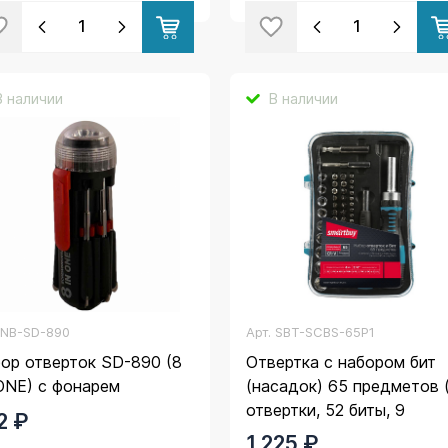
В наличии
В наличии
.
NB-SD-890
Арт.
SBT-SCBS-65P1
ор отверток SD-890 (8
Отвертка с набором бит
ONE) с фонарем
(насадок) 65 предметов 
отвертки, 52 биты, 9
2 ₽
головок, CR-V), Smartbuy
1 225 ₽