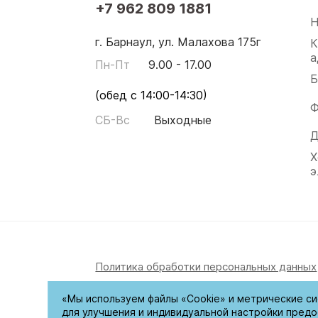
+7 962 809 1881
Н
г. Барнаул, ул. Малахова 175г
К
а
Пн-Пт
9.00 - 17.00
Б
(обед с 14:00-14:30)
Ф
СБ-Вс
Выходные
Д
Х
э
Политика обработки персональных данных
© 2026. Цифровой формат. Все права защ
«Мы используем файлы «Cookie» и метрические си
для улучшения и индивидуальной настройки предо