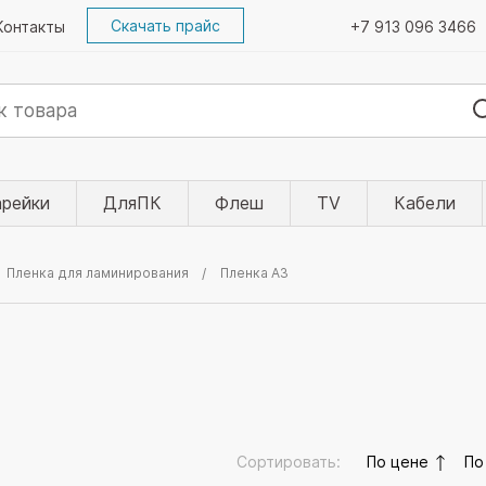
Скачать прайс
Контакты
+7 913 096 3466
арейки
ДляПК
Флеш
TV
Кабели
Пленка для ламинирования
Пленка А3
Сортировать:
По цене
По