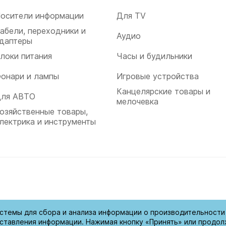
осители информации
Для TV
абели, переходники и
Аудио
даптеры
локи питания
Часы и будильники
онари и лампы
Игровые устройства
Канцелярские товары и
ля АВТО
мелочевка
озяйственные товары,
лектрика и инструменты
ищены
стемы для сбора и анализа информации о производительности 
ставления информации. Нажимая кнопку «Принять» или продол