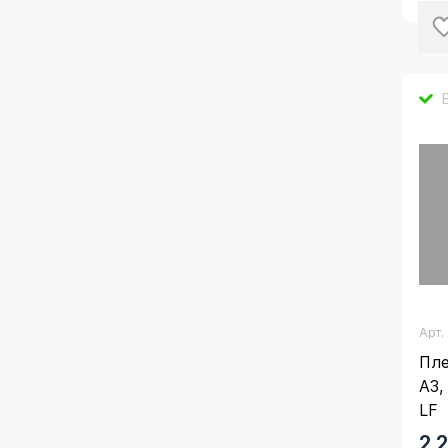
Арт
Пле
А3,
LF
2 