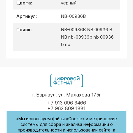
цвета:
черный
артикул:
NB-00936B
поиск:
NB-00936B NB 00936 B
NB nb-00936b nb 00936
b nb
г. Барнаул, ул. Малахова 175г
+7 913 096 3466
+7 962 809 1881
«Мы используем файлы «Cookie» и метрические
Пн-Пт
9.00 - 17.00
системы для сбора и анализа информации о
производительности и использовании сайта, а
(обед с 14:00-14:30)