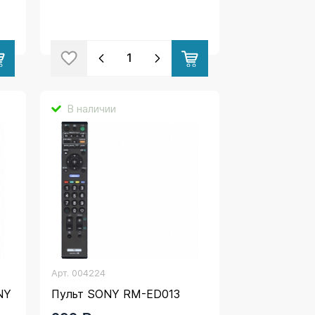
В наличии
Арт.
004224
NY
Пульт SONY RM-ED013