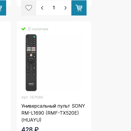
В наличии
Арт.
167586
Универсальный пульт SONY
RM-L1690 (RMF-TX520E)
(HUAYU)
428 ₽