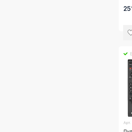
25
Арт
Пу