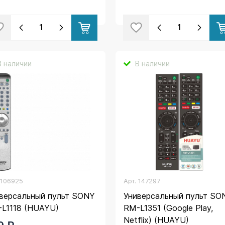
В наличии
В наличии
.
106925
Арт.
147297
версальный пульт SONY
Универсальный пульт SO
L1118 (HUAYU)
RM-L1351 (Google Play,
Netflix) (HUAYU)