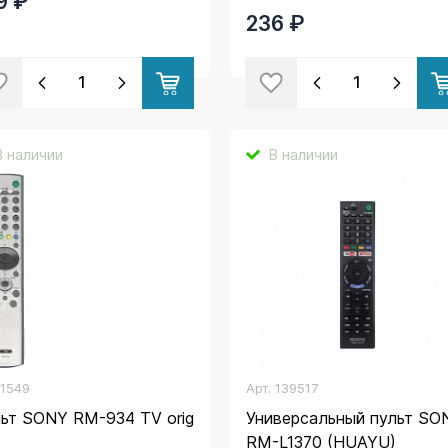
9 ₽
236 ₽
В наличии
В наличии
.
1549
Арт.
139517
ьт SONY RM-934 TV orig
Универсальный пульт SO
x
RM-L1370 (HUAYU)