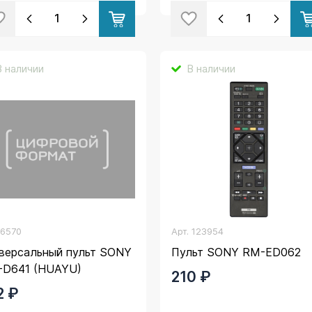
В наличии
В наличии
.
6570
Арт.
123954
версальный пульт SONY
Пульт SONY RM-ED062
-D641 (HUAYU)
210 ₽
2 ₽