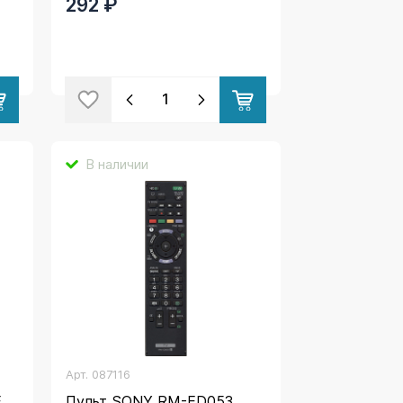
292 ₽
В наличии
Арт.
087116
E
Пульт SONY RM-ED053