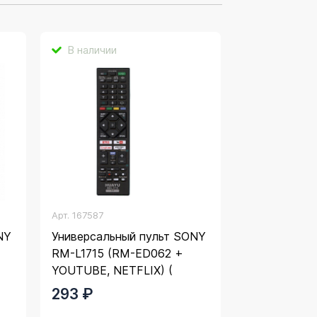
В наличии
Арт.
167587
NY
Универсальный пульт SONY
RM-L1715 (RM-ED062 +
YOUTUBE, NETFLIX) (
(HUAYU)
293 ₽