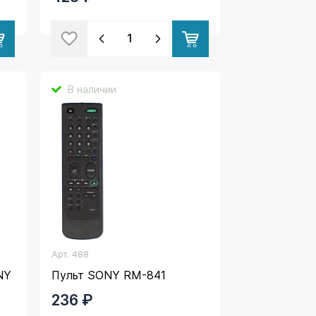
В наличии
Арт.
488
NY
Пульт SONY RM-841
236 ₽