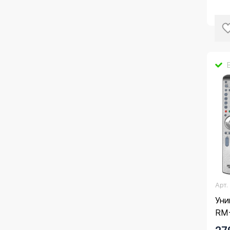
Арт
Уни
RM-