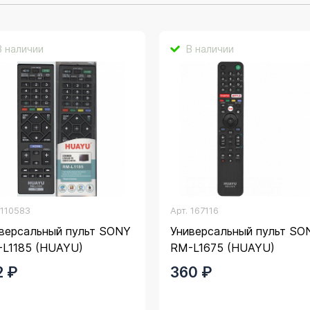
В наличии
В наличии
.
110583
Арт.
167116
версальный пульт SONY
Универсальный пульт SO
L1185 (HUAYU)
RM-L1675 (HUAYU)
2 ₽
360 ₽