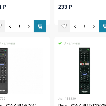
1 ₽
233 ₽
В наличии
В наличии
.
7651
Арт.
138339
льт SONY RM-ED014
Пульт SONY RMT-TX300