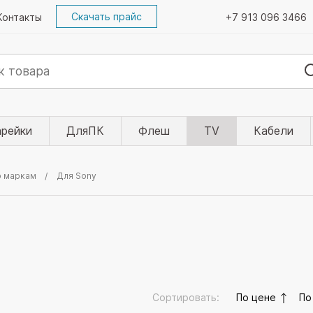
Скачать прайс
Контакты
+7 913 096 3466
арейки
ДляПК
Флеш
TV
Кабели
о маркам
Для Sony
Сортировать:
По цене
По