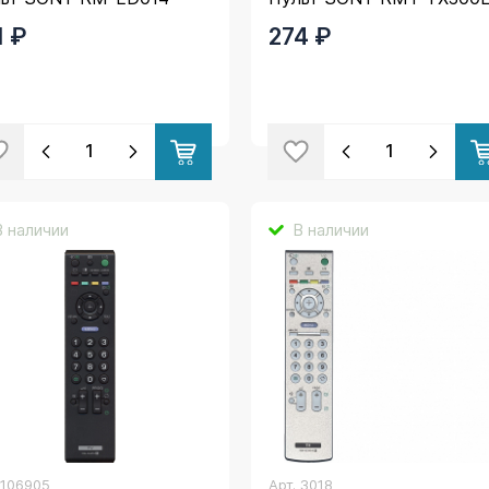
1 ₽
274 ₽
В наличии
В наличии
.
106905
Арт.
3018