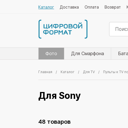
Каталог
Доставка
Оплата
Возврат
Фото
Для Смарфона
Бат
Главная
Каталог
Для TV
Пульты к TV п
Для Sony
48 товаров