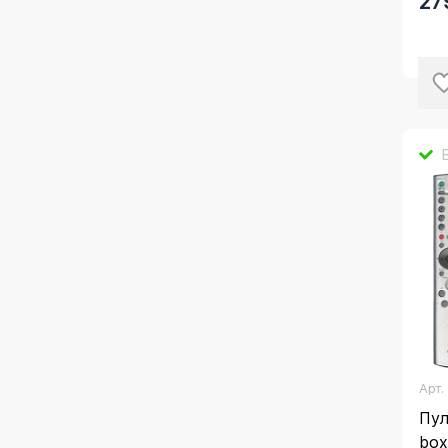
27
Арт
Пул
bo