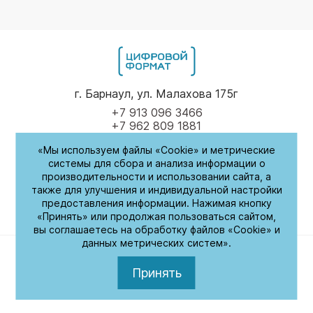
г. Барнаул, ул. Малахова 175г
+7 913 096 3466
+7 962 809 1881
«Мы используем файлы «Cookie» и метрические
Пн-Пт
9.00 - 17.00
системы для сбора и анализа информации о
производительности и использовании сайта, а
(обед с 14:00-14:30)
также для улучшения и индивидуальной настройки
предоставления информации. Нажимая кнопку
СБ-Вс
Выходные
«Принять» или продолжая пользоваться сайтом,
вы соглашаетесь на обработку файлов «Cookie» и
данных метрических систем».
Политика обработки персональных данных
© 2026. Цифровой формат. Все права защищены
Принять
Разработка сайта –
ZAHAROV