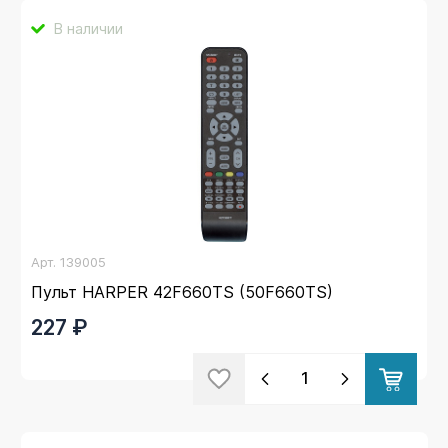
В наличии
Арт.
139005
Пульт HARPER 42F660TS (50F660TS)
227 ₽