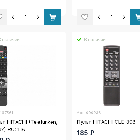
В наличии
В наличии
.
167561
Арт.
000236
ьт HITACHI (Telefunken,
Пульт HITACHI CLE-898
lux) RC5118
185 ₽