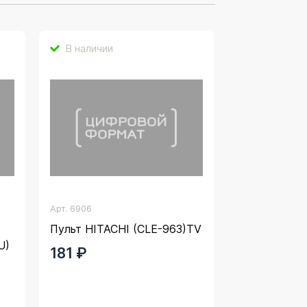
В наличии
Арт.
6906
Пульт HITACHI (CLE-963)TV
U)
181 ₽