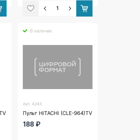
В наличии
Арт.
4243
)TV
Пульт HITACHI (CLE-964)TV
188 ₽