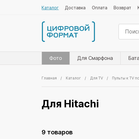
Каталог
Доставка
Оплата
Возврат
Фото
Для Смарфона
Бат
Главная
Каталог
Для TV
Пульты к TV п
Для Hitachi
9 товаров