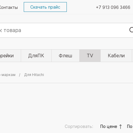
Скачать прайс
Контакты
+7 913 096 3466
арейки
ДляПК
Флеш
TV
Кабели
о маркам
Для Hitachi
Сортировать:
По цене
По