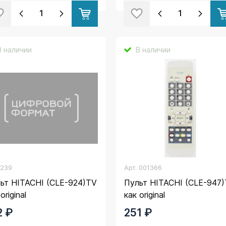
В наличии
В наличии
.
239
Арт.
001366
ьт HITACHI (CLE-924)TV
Пульт HITACHI (CLE-947
original
как original
2 ₽
251 ₽