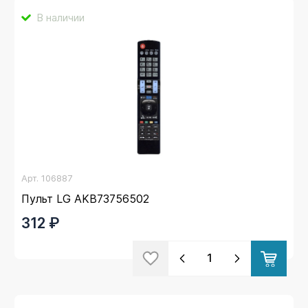
В наличии
Арт.
106887
Пульт LG AKB73756502
312 ₽