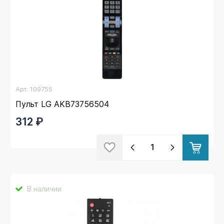
Арт.
109755
Пульт LG AKB73756504
312 ₽
В наличии