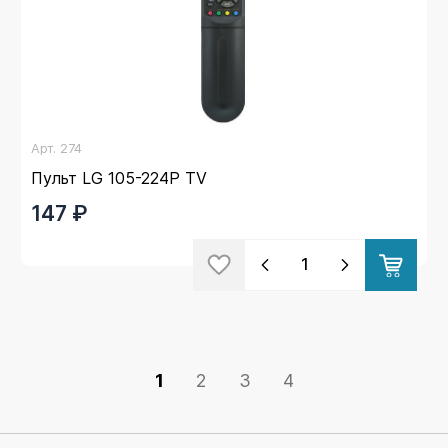
Арт.
274
Пульт LG 105-224P TV
147 ₽
1
2
3
4