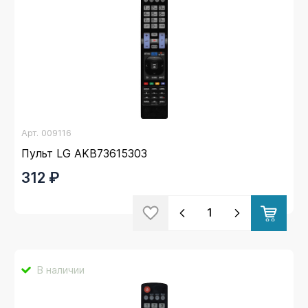
Арт.
009116
Пульт LG AKB73615303
312 ₽
В наличии