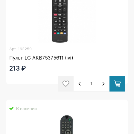
Арт.
163259
Пульт LG AKB75375611 (ivi)
213 ₽
В наличии