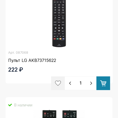
Арт.
087068
Пульт LG AKB73715622
222 ₽
В наличии