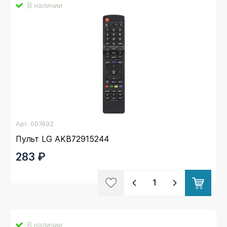
В наличии
Арт.
007492
Пульт LG AKB72915244
283 ₽
В наличии