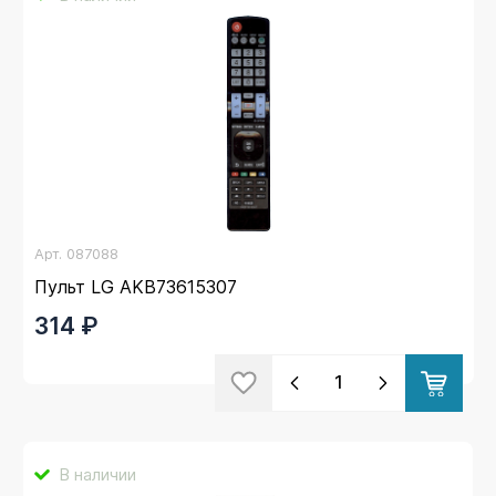
Арт.
087088
Пульт LG AKB73615307
314 ₽
В наличии