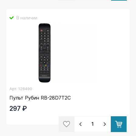
В наличии
Арт.
128490
Пульт Рубин RB-28D7T2C
297 ₽