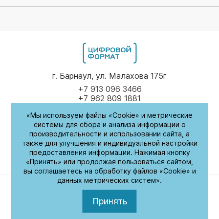
г. Барнаул, ул. Малахова 175г
+7 913 096 3466
+7 962 809 1881
«Мы используем файлы «Cookie» и метрические
Пн-Пт
9.00 - 17.00
системы для сбора и анализа информации о
производительности и использовании сайта, а
(обед с 14:00-14:30)
также для улучшения и индивидуальной настройки
предоставления информации. Нажимая кнопку
СБ-Вс
Выходные
«Принять» или продолжая пользоваться сайтом,
вы соглашаетесь на обработку файлов «Cookie» и
данных метрических систем».
Политика обработки персональных данных
© 2026. Цифровой формат. Все права защищены
Принять
Разработка сайта –
ZAHAROV