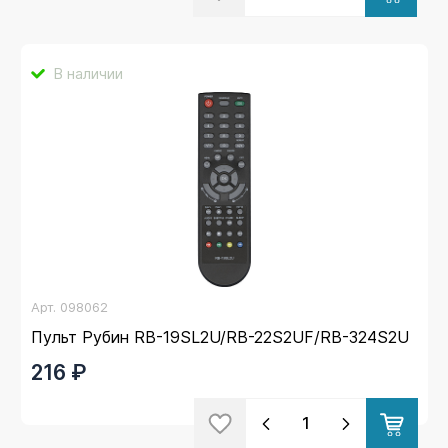
В наличии
Арт.
098062
Пульт Рубин RB-19SL2U/RB-22S2UF/RB-324S2U
216 ₽