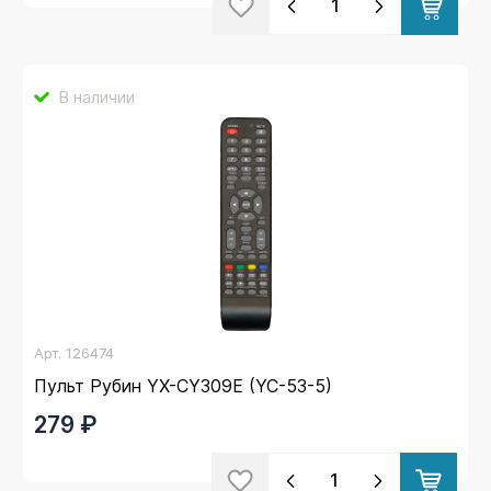
В наличии
Арт.
126474
Пульт Рубин YX-CY309E (YC-53-5)
279 ₽