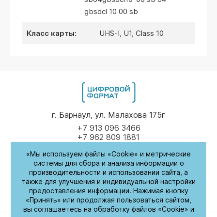
gbsdcl 10 00 sb
класс карты:
UHS-I, U1, Class 10
г. Барнаул, ул. Малахова 175г
+7 913 096 3466
+7 962 809 1881
«Мы используем файлы «Cookie» и метрические
Пн-Пт
9.00 - 17.00
системы для сбора и анализа информации о
производительности и использовании сайта, а
(обед с 14:00-14:30)
также для улучшения и индивидуальной настройки
предоставления информации. Нажимая кнопку
СБ-Вс
Выходные
«Принять» или продолжая пользоваться сайтом,
вы соглашаетесь на обработку файлов «Cookie» и