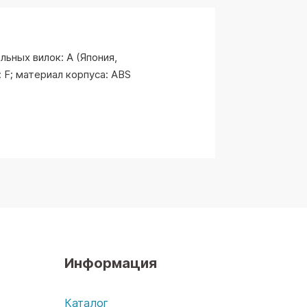
ьных вилок: А (Япония,
к: F; материал корпуса: ABS
Информация
х
Каталог