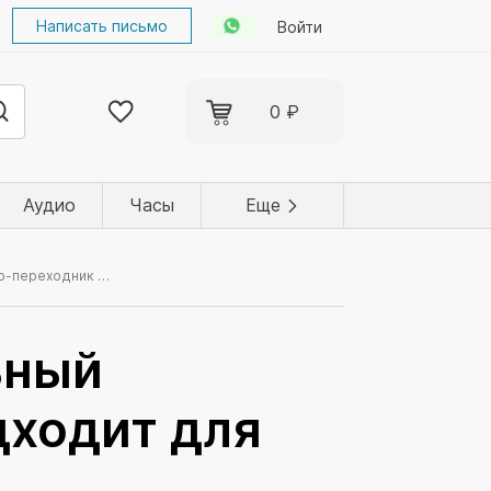
Написать письмо
Войти
0 ₽
Аудио
Часы
Еще
Адаптер-переходник универсальный Smartbuy 16А 250V белый (не подходит для ОАЭ)
ьный
дходит для