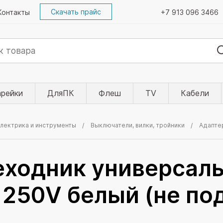
Скачать прайс
Контакты
+7 913 096 3466
арейки
ДляПК
Флеш
TV
Кабели
электрика и инструменты
Выключатели, вилки, тройники
еходник универсал
 250V белый (не по