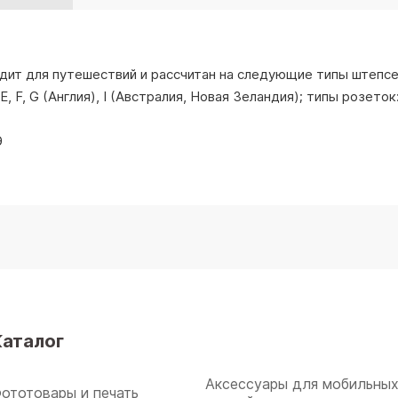
ит для путешествий и рассчитан на следующие типы штепсел
 E, F, G (Англия), I (Австралия, Новая Зеландия); типы розето
Э
Каталог
Аксессуары для мобильны
ототовары и печать