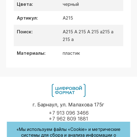
цвета:
черный
артикул:
A215
поиск:
A215 A 215 A 215 a215 a
215 a
материалы:
пластик
г. Барнаул, ул. Малахова 175г
+7 913 096 3466
+7 962 809 1881
«Мы используем файлы «Cookie» и метрические
Пн-Пт
9.00 - 17.00
системы для сбора и анализа информации о