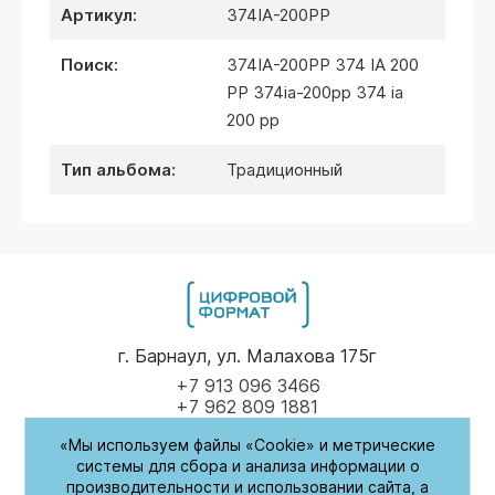
артикул:
374IA-200PP
поиск:
374IA-200PP 374 IA 200
PP 374ia-200pp 374 ia
200 pp
тип альбома:
Традиционный
г. Барнаул, ул. Малахова 175г
+7 913 096 3466
+7 962 809 1881
«Мы используем файлы «Cookie» и метрические
Пн-Пт
9.00 - 17.00
системы для сбора и анализа информации о
производительности и использовании сайта, а