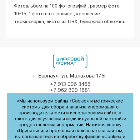
Фотоальбом на 100 фотографий , размер фото
10*15, 1 фото на странице , крепление -
термосварка, листы из ПВХ, бумажная обложка.
г. Барнаул, ул. Малахова 175г
+7 913 096 3466
+7 962 809 1881
«Мы используем файлы «Cookie» и метрические
Пн-Пт
9.00 - 17.00
системы для сбора и анализа информации о
производительности и использовании сайта, а
(обед с 14:00-14:30)
также для улучшения и индивидуальной настройки
предоставления информации. Нажимая кнопку
СБ-Вс
Выходные
«Принять» или продолжая пользоваться сайтом,
вы соглашаетесь на обработку файлов «Cookie» и