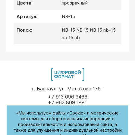
цвета:
прозрачный
артикул:
NB-15
поиск:
NB-15 NB 15 NB 15 nb-15
nb 15 nb
г. Барнаул, ул. Малахова 175г
+7 913 096 3466
+7 962 809 1881
«Мы используем файлы «Cookie» и метрические
Пн-Пт
9.00 - 17.00
системы для сбора и анализа информации о
производительности и использовании сайта, а
(обед с 14:00-14:30)
также для улучшения и индивидуальной настройки