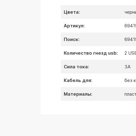
цвета:
черн
артикул:
6941
поиск:
6941
количество гнезд usb:
2 US
сила тока:
3А
кабель для:
без 
материалы:
плас