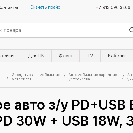
Скачать прайс
Контакты
+7 913 096 3466
арейки
ДляПК
Флеш
TV
Кабели
Зарядные для мобильных
Автомобильные зарядные
Ав
устройств
устройства
ун
ое авто з/у PD+USB
 PD 30W + USB 18W, 