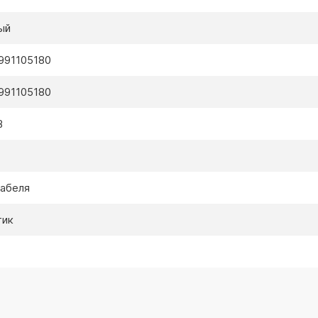
ый
991105180
991105180
B
кабеля
тик