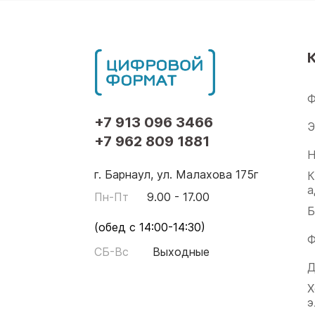
Ф
+7 913 096 3466
Э
+7 962 809 1881
Н
г. Барнаул, ул. Малахова 175г
К
а
Пн-Пт
9.00 - 17.00
Б
(обед с 14:00-14:30)
Ф
СБ-Вс
Выходные
Д
Х
э