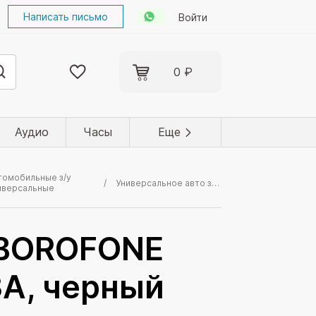
Написать письмо
Войти
0 ₽
Аудио
Часы
Еще
томобильные з/у
Универсальное авто з/у PD+USB BOROFONE BZ22 QC 3.0, PD 30W + USB 18W, 3A, черный
иверсальные
 BOROFONE
3A, черный